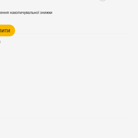
ення накопичувальної знижки
пити
а