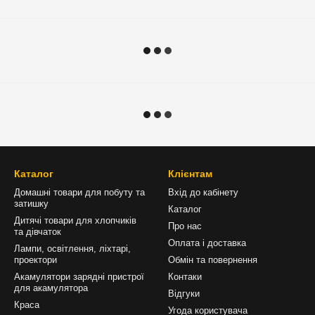
Каталог
Клієнтам
Домашні товари для побуту та
Вхід до кабінету
затишку
Каталог
Дитячі товари для хлопчиків
Про нас
та дівчаток
Оплата і доставка
Лампи, освітлення, ліхтарі,
проектори
Обмін та повернення
Акамулятори зарядні пристрої
Контаки
для акамулятора
Відгуки
Краса
Угода користувача