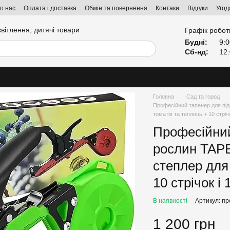
о нас
Оплата і доставка
Обмін та повернення
Контаки
Відгуки
Угод
світлення, дитячі товари
Графік робот
Будні:
9:0
Сб-нд:
12:
Головна
Сад та город
Професійний тапенер для пі
томатів та теплиць + 10 стріч
Професійний
рослин TAP
степлер для
10 стрічок і
В наявності
Артикул: п
1 200 грн