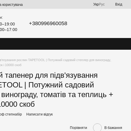
Укр
Рус
Вхід
а користувача
и:
+380996960058
0–19:00
00–17:00
дв'язування рослин TAPETOOL | Потужний садовий степлер для винограду,
ок і 10000 скоб
 тапенер для підв'язування
ETOOL | Потужний садовий
 винограду, томатів та теплиць +
 10000 скоб
роф степнабір
Написати відгук
Порівняти
В бажання